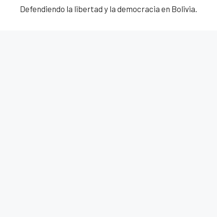
Defendiendo la libertad y la democracia en Bolivia.
© 2025 Bunker Bolivia. Todos los derechos
reservados.
Facebook
Twitter
Instagram
YouTube