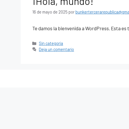
¡Hola, mundo!
16 de mayo de 2025
por
bunkertercerarepublica@gma
Te damos la bienvenida a WordPress. Esta es tu
Categorías
Sin categoría
Deja un comentario